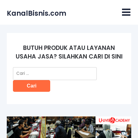
Skip
to
KanalBisnis.com
content
BUTUH PRODUK ATAU LAYANAN
USAHA JASA? SILAHKAN CARI DI SINI
Cari
untuk: