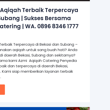
 Aqiqah Terbaik Terpercaya
 Subang | Sukses Bersama
tering | WA. 0896 8346 1777
Terbaik Terpercaya di Bekasi dan Subang –
akan aqiqah untuk sang buah hati? Anda
di daerah Bekasi, Subang dan sekitarnya?
sama kami Azmi Aqiqah Catering Penyedia
aik dan terpercaya di daerah Bekasi,
. Kami siap memberikan layanan terbaik
…