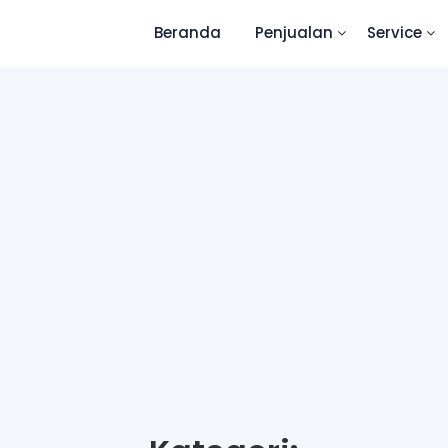
Beranda
Penjualan
Service