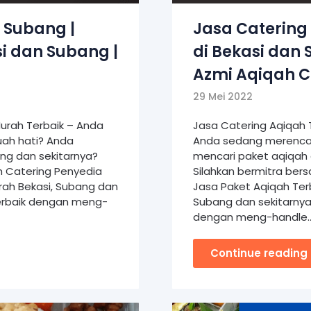
 Subang |
Jasa Catering
i dan Subang |
di Bekasi dan
Azmi Aqiqah Ca
29 Mei 2022
urah Terbaik – Anda
Jasa Catering Aqiqah 
ah hati? Anda
Anda sedang merencan
ang dan sekitarnya?
mencari paket aqiqah 
h Catering Penyedia
Silahkan bermitra ber
rah Bekasi, Subang dan
Jasa Paket Aqiqah Terb
terbaik dengan meng-
Subang dan sekitarnya
dengan meng-handle
Continue reading