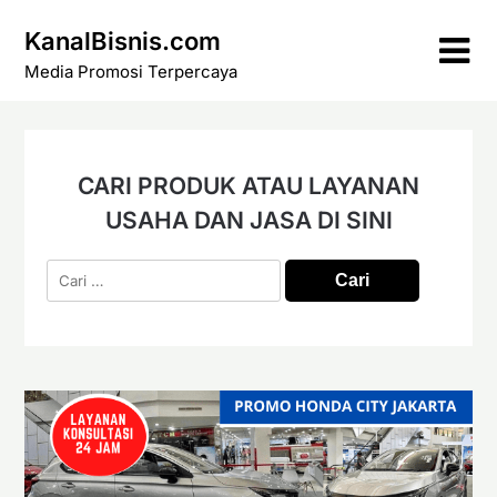
Skip
KanalBisnis.com
to
content
Media Promosi Terpercaya
CARI PRODUK ATAU LAYANAN
USAHA DAN JASA DI SINI
Cari
untuk: