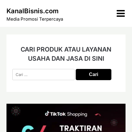
Skip
KanalBisnis.com
to
content
Media Promosi Terpercaya
CARI PRODUK ATAU LAYANAN
USAHA DAN JASA DI SINI
Cari
untuk: