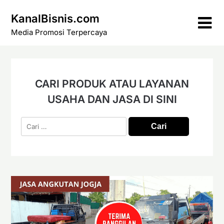
Skip
KanalBisnis.com
to
content
Media Promosi Terpercaya
CARI PRODUK ATAU LAYANAN
USAHA DAN JASA DI SINI
Cari
untuk: