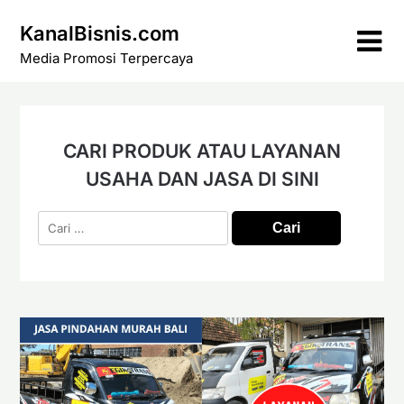
Skip
KanalBisnis.com
to
content
Media Promosi Terpercaya
CARI PRODUK ATAU LAYANAN
USAHA DAN JASA DI SINI
Cari
untuk: