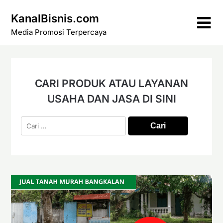
Skip
KanalBisnis.com
to
content
Media Promosi Terpercaya
CARI PRODUK ATAU LAYANAN
USAHA DAN JASA DI SINI
Cari
untuk: