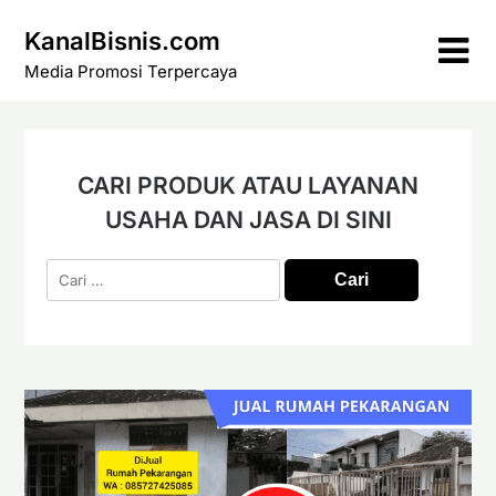
Skip
KanalBisnis.com
to
content
Media Promosi Terpercaya
CARI PRODUK ATAU LAYANAN
USAHA DAN JASA DI SINI
Cari
untuk: