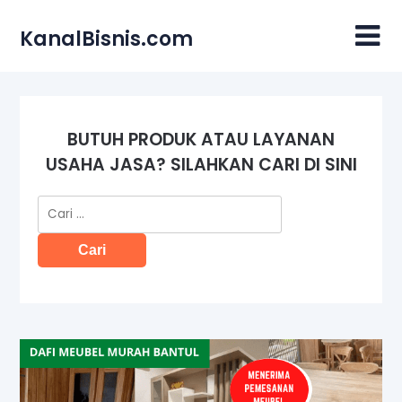
Skip
to
KanalBisnis.com
content
BUTUH PRODUK ATAU LAYANAN
USAHA JASA? SILAHKAN CARI DI SINI
Cari
untuk: