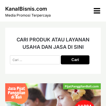
Skip
KanalBisnis.com
to
content
Media Promosi Terpercaya
CARI PRODUK ATAU LAYANAN
USAHA DAN JASA DI SINI
Cari
untuk: