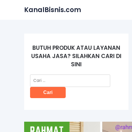
Skip
KanalBisnis.com
to
content
BUTUH PRODUK ATAU LAYANAN
USAHA JASA? SILAHKAN CARI DI
SINI
Cari
untuk: