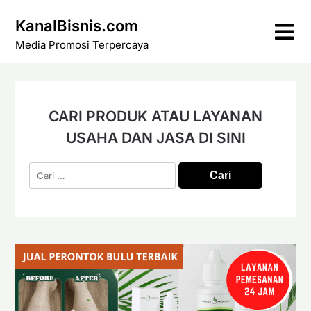
Skip
KanalBisnis.com
to
content
Media Promosi Terpercaya
CARI PRODUK ATAU LAYANAN
USAHA DAN JASA DI SINI
Cari
untuk: