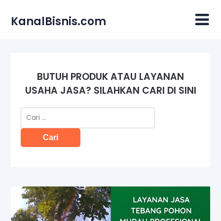
Skip
to
KanalBisnis.com
content
BUTUH PRODUK ATAU LAYANAN
USAHA JASA? SILAHKAN CARI DI SINI
Cari
untuk: