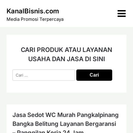
Skip
KanalBisnis.com
to
content
Media Promosi Terpercaya
CARI PRODUK ATAU LAYANAN
USAHA DAN JASA DI SINI
Cari
untuk:
Jasa Sedot WC Murah Pangkalpinang
Bangka Belitung Layanan Bergaransi
– Panggilan Kerja 24 Jam