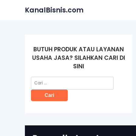
Skip
KanalBisnis.com
to
content
BUTUH PRODUK ATAU LAYANAN
USAHA JASA? SILAHKAN CARI DI
SINI
Cari
untuk: