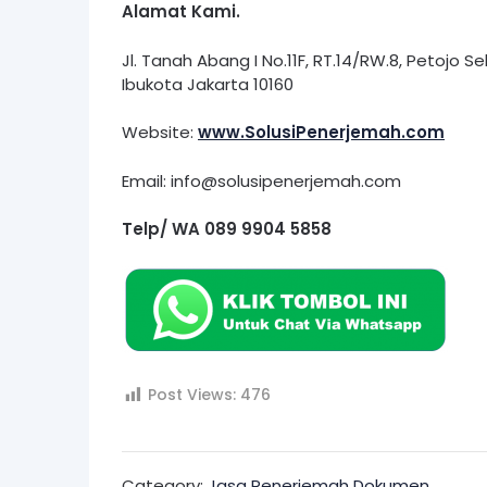
Alamat Kami.
Jl. Tanah Abang I No.11F, RT.14/RW.8, Petojo S
Ibukota Jakarta 10160
Website:
www.SolusiPenerjemah.com
Email: info@solusipenerjemah.com
Telp/ WA 089 9904 5858
Post Views:
476
Category:
Jasa Penerjemah Dokumen