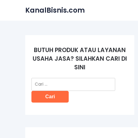
Skip
KanalBisnis.com
to
content
BUTUH PRODUK ATAU LAYANAN
USAHA JASA? SILAHKAN CARI DI
SINI
Cari
untuk: