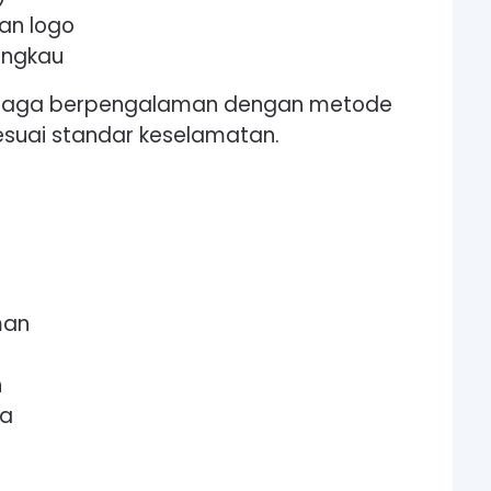
n logo
jangkau
tenaga berpengalaman dengan metode
esuai standar keselamatan.
man
n
ja