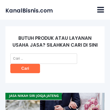
Skip
to
KanalBisnis.com
content
BUTUH PRODUK ATAU LAYANAN
USAHA JASA? SILAHKAN CARI DI SINI
Cari
untuk: