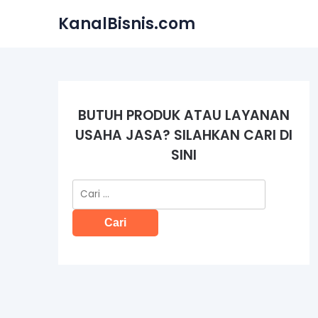
Skip
KanalBisnis.com
to
content
BUTUH PRODUK ATAU LAYANAN
USAHA JASA? SILAHKAN CARI DI
SINI
Cari
untuk: