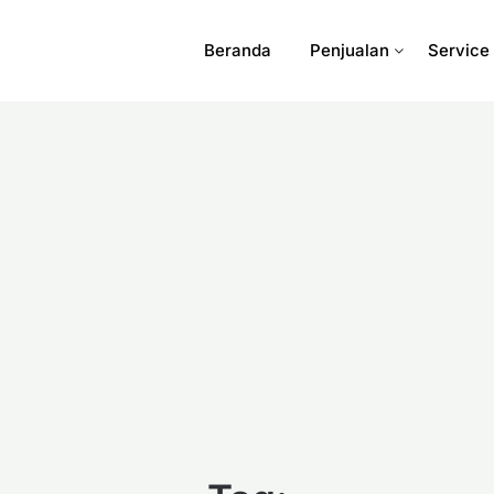
Beranda
Penjualan
Service