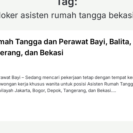
Tag:
loker asisten rumah tangga bekas
ah Tangga dan Perawat Bayi, Balita,
gerang, dan Bekasi
awat Bayi – Sedang mencari pekerjaan tetap dengan tempat ke
 lowongan kerja khusus wanita untuk posisi Asisten Rumah Tangg
ilayah Jakarta, Bogor, Depok, Tangerang, dan Bekasi….