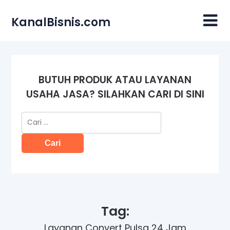
Skip
to
KanalBisnis.com
content
BUTUH PRODUK ATAU LAYANAN
USAHA JASA? SILAHKAN CARI DI SINI
Cari
untuk:
Tag:
Layanan Convert Pulsa 24 Jam