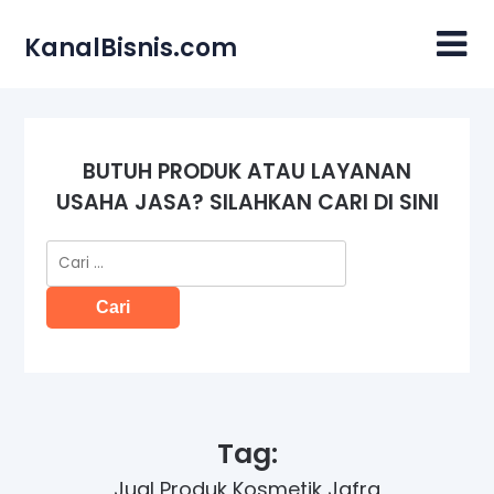
Skip
to
KanalBisnis.com
content
BUTUH PRODUK ATAU LAYANAN
USAHA JASA? SILAHKAN CARI DI SINI
Cari
untuk:
Tag:
Jual Produk Kosmetik Jafra