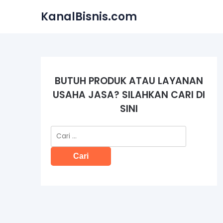
Skip
KanalBisnis.com
to
content
BUTUH PRODUK ATAU LAYANAN
USAHA JASA? SILAHKAN CARI DI
SINI
Cari
untuk: