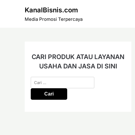
Skip
KanalBisnis.com
to
content
Media Promosi Terpercaya
CARI PRODUK ATAU LAYANAN
USAHA DAN JASA DI SINI
Cari
untuk: