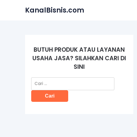
Skip
KanalBisnis.com
to
content
BUTUH PRODUK ATAU LAYANAN
USAHA JASA? SILAHKAN CARI DI
SINI
Cari
untuk: