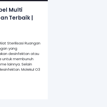
bel Multi
gan Terbaik |
Alat Sterilisasi Ruangan
angan yang
kan desinfektan atau
na untuk membunuh
sme lainnya. Selain
sinfektan. Molekul O3