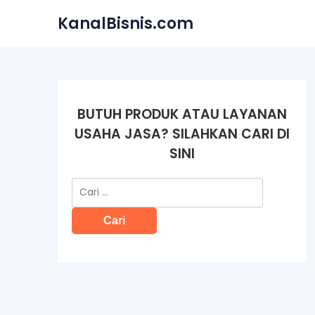
Skip
KanalBisnis.com
to
content
BUTUH PRODUK ATAU LAYANAN
USAHA JASA? SILAHKAN CARI DI
SINI
Cari
untuk: