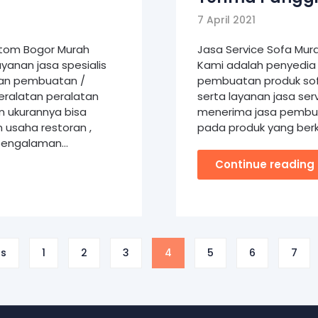
7 April 2021
stom Bogor Murah
Jasa Service Sofa Mur
yanan jasa spesialis
Kami adalah penyedia 
dan pembuatan /
pembuatan produk sofa
eralatan peralatan
serta layanan jasa ser
n ukurannya bisa
menerima jasa pembua
 usaha restoran ,
pada produk yang berk
n pengalaman…
Continue reading
us
1
2
3
4
5
6
7