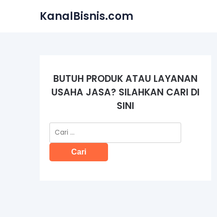
Skip
KanalBisnis.com
to
content
BUTUH PRODUK ATAU LAYANAN
USAHA JASA? SILAHKAN CARI DI
SINI
Cari
untuk: