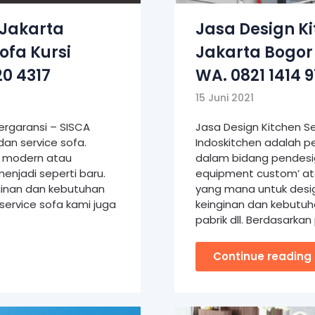
 Jakarta
Jasa Design K
ofa Kursi
Jakarta Bogor
20 4317
WA. 0821 1414 
15 Juni 2021
ergaransi – SISCA
Jasa Design Kitchen 
n service sofa.
Indoskitchen adalah pe
, modern atau
dalam bidang pendesig
enjadi seperti baru.
equipment custom’ ata
ginan dan kebutuhan
yang mana untuk desig
service sofa kami juga
keinginan dan kebutuha
pabrik dll. Berdasark
Continue reading