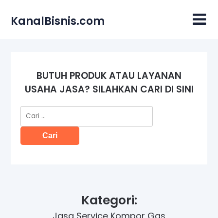
Skip
to
KanalBisnis.com
content
BUTUH PRODUK ATAU LAYANAN
USAHA JASA? SILAHKAN CARI DI SINI
Cari
untuk:
Kategori:
Jasa Service Kompor Gas